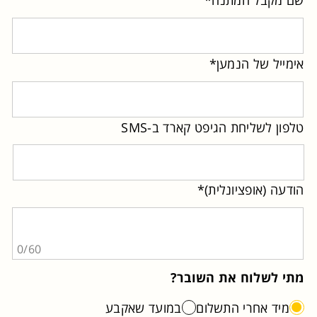
טופס
לא
זמין
מקבל
כרטיס
אימייל של הנמען*
מתנה
פתוח
טלפון לשליחת הגיפט קארד ב-SMS
הודעה (אופציונלית)*
0/60
מתי לשלוח את השובר?
מיד אחרי התשלום
במועד שאקבע